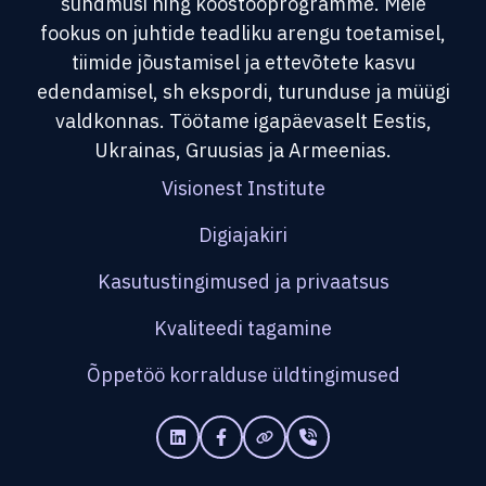
sündmusi ning koostööprogramme. Meie
fookus on juhtide teadliku arengu toetamisel,
tiimide jõustamisel ja ettevõtete kasvu
edendamisel, sh ekspordi, turunduse ja müügi
valdkonnas. Töötame igapäevaselt Eestis,
Ukrainas, Gruusias ja Armeenias.
Visionest Institute
Digiajakiri
Kasutustingimused ja privaatsus
Kvaliteedi tagamine
Õppetöö korralduse üldtingimused