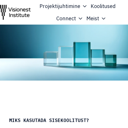
Projektijuhtimine
Koolitused
Connect
Meist
A
v
a
l
e
h
t
MIKS KASUTADA SISEKOOLITUST?