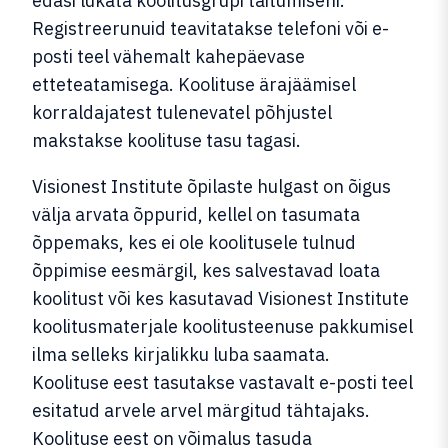
edasi lükata koolitusgrupi täitumiseni.
Registreerunuid teavitatakse telefoni või e-
posti teel vähemalt kahepäevase
etteteatamisega. Koolituse ärajäämisel
korraldajatest tulenevatel põhjustel
makstakse koolituse tasu tagasi.
Visionest Institute õpilaste hulgast on õigus
välja arvata õppurid, kellel on tasumata
õppemaks, kes ei ole koolitusele tulnud
õppimise eesmärgil, kes salvestavad loata
koolitust või kes kasutavad Visionest Institute
koolitusmaterjale koolitusteenuse pakkumisel
ilma selleks kirjalikku luba saamata.
Koolituse eest tasutakse vastavalt e-posti teel
esitatud arvele arvel märgitud tähtajaks.
Koolituse eest on võimalus tasuda