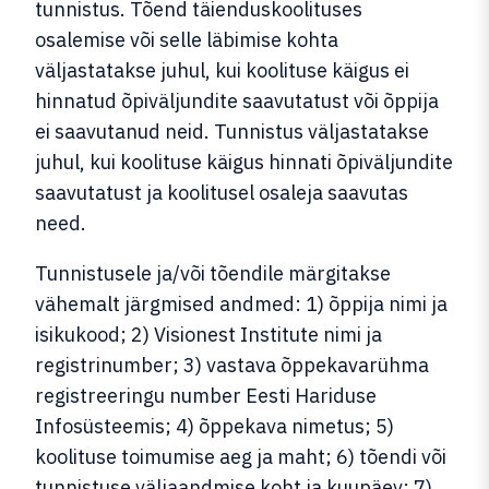
tunnistus. Tõend täienduskoolituses
osalemise või selle läbimise kohta
väljastatakse juhul, kui koolituse käigus ei
hinnatud õpiväljundite saavutatust või õppija
ei saavutanud neid. Tunnistus väljastatakse
juhul, kui koolituse käigus hinnati õpiväljundite
saavutatust ja koolitusel osaleja saavutas
need.
Tunnistusele ja/või tõendile märgitakse
vähemalt järgmised andmed: 1) õppija nimi ja
isikukood; 2) Visionest Institute nimi ja
registrinumber; 3) vastava õppekavarühma
registreeringu number Eesti Hariduse
Infosüsteemis; 4) õppekava nimetus; 5)
koolituse toimumise aeg ja maht; 6) tõendi või
tunnistuse väljaandmise koht ja kuupäev; 7)