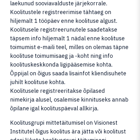
laekunud sooviavalduste järjekorrale.
Koolitustele registreerimise tähtaeg on
hiljemalt 1 tööpäev enne koolituse algust.
Koolitusele registreerunutele saadetakse
täpsem info hiljemalt 1 nädal enne koolituse
toimumist e-maili teel, milles on olemas täpne
koolituse toimumisaeg ja -koht ning info
koolituskeskkonda ligipääsemise kohta.
Õppijal on õigus saada lisainfot kliendisuhete
juhilt koolituse kohta.
Koolitusele registreeritakse õpilased
nimekirja alusel, osalemise kinnituseks annab
õpilane igal koolituspäeval allkirja.
Koolitusgrupi mittetäitumisel on Visionest
Institutel õigus koolitus ära jätta või koolitust