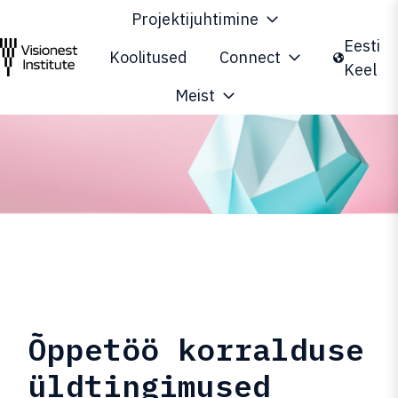
Projektijuhtimine
Eesti
Koolitused
Connect
Keel
A
Meist
v
a
l
e
h
t
Õppetöö korralduse
üldtingimused