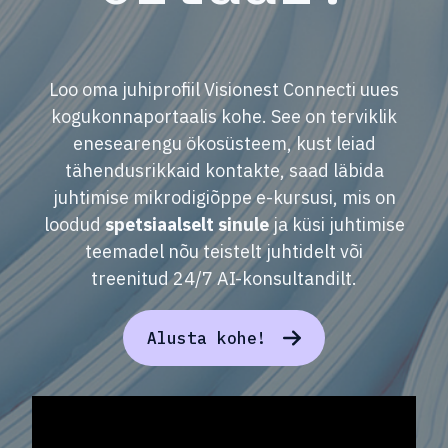
Loo oma juhiprofiil Visionest Connecti uues
kogukonnaportaalis kohe. See on terviklik
enesearengu ökosüsteem, kust leiad
tähendusrikkaid kontakte, saad läbida
juhtimise mikrodigiõppe e-kursusi, mis on
loodud
spetsiaalselt sinule
ja küsi juhtimise
teemadel nõu teistelt juhtidelt või
treenitud 24/7 AI-konsultandilt.
Alusta kohe!