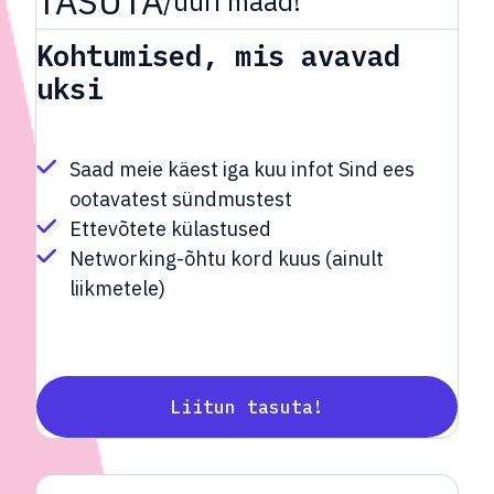
TASUTA
/uuri maad!
Kohtumised, mis avavad
uksi
Saad meie käest iga kuu infot Sind ees
ootavatest sündmustest
Ettevõtete külastused
Networking-õhtu kord kuus (ainult
liikmetele)
Liitun tasuta!