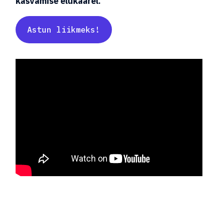
kasvamise elukaarel.
Astun liikmeks!