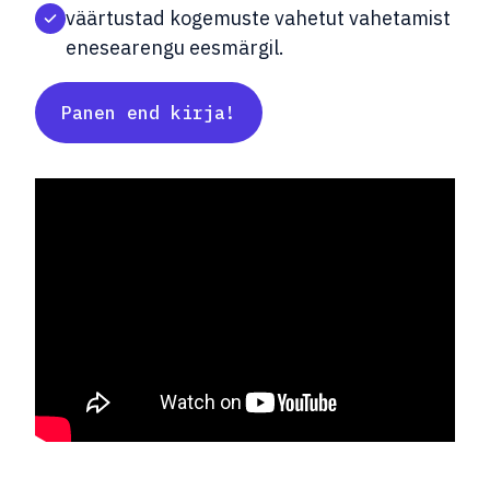
väärtustad kogemuste vahetut vahetamist
enesearengu eesmärgil.
Panen end kirja!