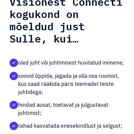
Visionest Connecti
kogukond on
mõeldud just
Sulle, kui…
oled juht või juhtimisest huvitatud inimene;
soovid õppida, jagada ja olla osa ruumist,
kus saad rääkida päris teemadel teiste
juhtidega;
hindad ausat, toetavat ja julgustavat
juhtimist;
tahad kasvatada enesekindlust ja selgust;