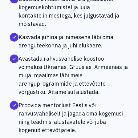
kogemuskohtumistel ja luua
kontakte inimestega, kes julgustavad ja
mõistavad.
Kasvada juhina ja inimesena läbi oma
arenguteekonna ja juhi elukaare.
Avastada rahvusvahelise koostöö
võimalusi Ukrainas, Gruusias, Armeenias ja
mujal maailmas läbi meie
arenguprogrammide ja ettevõtete
võrgustiku. Aitame sul alustada.
Proovida mentorlust Eestis või
rahvusvaheliselt ja jagada oma kogemusi
ning teadmisi alustavatele või juba
kogenud ettevõtjatele.