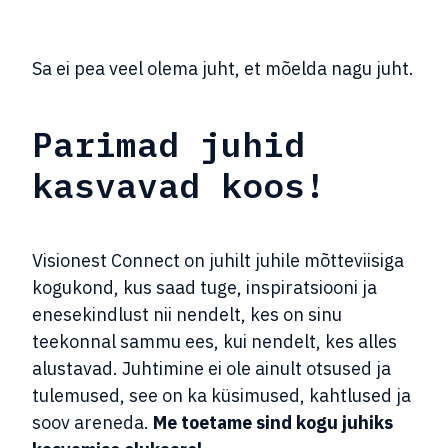
Sa ei pea veel olema juht, et mõelda nagu juht.
Parimad juhid
kasvavad koos!
Visionest Connect on
juhilt
juhile
mõtteviisiga
kogukond
,
kus
saad
tuge
,
inspiratsiooni
ja
enesekindlust
nii
nendelt
,
kes
on
sinu
teekonnal
sammu
ees,
kui
nendelt
,
kes
alles
alustavad.
Juhtimine
ei
ole
ainult
otsused
ja
tulemused
,
see on ka
küsimused
,
kahtlused
ja
soov
areneda
.
Me toetame sind kogu juhiks