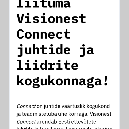
liituma
Visionest
Connect
juhtide ja
liidrite
kogukonnaga!
Connect
on juhtide väärtuslik kogukond
ja teadmistetuba ühe korraga. Visionest
Connect
arendab Eesti ettevõtete