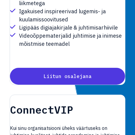
liikmetega
Igakuised inspireerivad lugemis- ja
kuulamissoovitused
Ligipääs digiajakirjale & juhtimisarhiivile
Videoõppematerjalid juhtimise ja inimese
mõistmise teemadel
Liitun osalejana
ConnectVIP
Kui sinu organisatsiooni üheks väärtuseks on