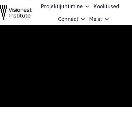
Projektijuhtimine
Koolitused
Connect
Meist
A
v
a
l
e
h
t