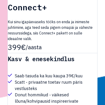
Connect+
Kui sinu igapäevaseks tööks on enda ja inimeste
juhtimine, aga teed seda pigem omapäi ja väheste
ressurssidega, siis Connect+ pakett on sulle
ideaalne valik.
399€
/aasta
Kasv & enesekindlus
Saab tasuda ka kuu kaupa 39€/kuu
Scatt - privaatne toetav ruum päris
vestlusteks
Donut hommikud - väikesed
lõuna/kohvipausid inspireerivate